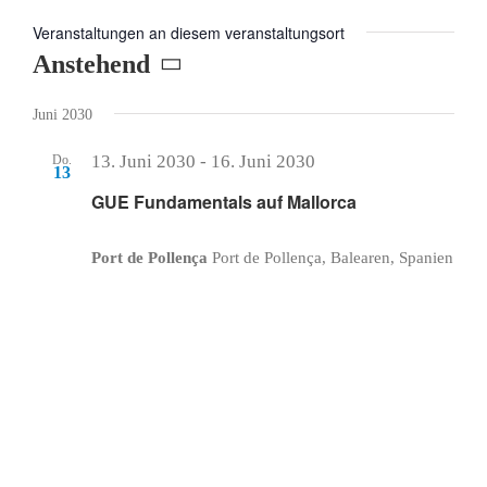
Veranstaltungen an diesem veranstaltungsort
Anstehend
Datum
Juni 2030
wählen.
13. Juni 2030
-
16. Juni 2030
Do.
13
GUE Fundamentals auf Mallorca
Port de Pollença
Port de Pollença, Balearen, Spanien