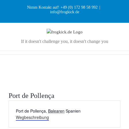
Zum
Nimm Kontakt auf! +49 (0) 172 98 58 992
|
Inhalt
info@frogkick.de
springen
If it doesn't challenge you, it doesn't change you
Port de Pollença
Adresse
Port de Pollença
,
Balearen
Spanien
Wegbeschreibung