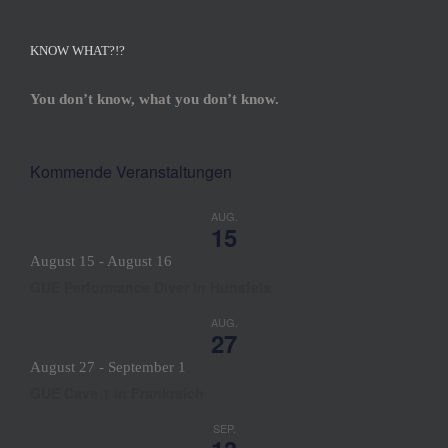
KNOW WHAT?!?
You don’t know, what you don’t know.
Kommende Veranstaltungen
AUG.
15
August 15
-
August 16
GUE Performance Diver in Hunsfels
AUG.
27
August 27
-
September 1
GUE Cave 1 in Frankreich
SEP.