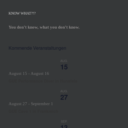
KNOW WHAT?!?
You don’t know, what you don’t know.
Kommende Veranstaltungen
AUG.
15
August 15
-
August 16
GUE Performance Diver in Hunsfels
AUG.
27
August 27
-
September 1
GUE Cave 1 in Frankreich
SEP.
13