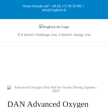
Zum
Nimm Kontakt auf! +49 (0) 172 98 58 992
|
Inhalt
info@frogkick.de
springen
If it doesn't challenge you, it doesn't change you
DAN Advanced Oxygen