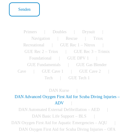
Primers
Doubles
Drysuit
Navigation
Rescue
Triox
Recreational
GUE Rec 1 – Nitrox
GUE Rec 2 – Triox
GUE Rec 3 – Trimix
Foundational
GUE DPV 1
GUE Fundamentals
GUE Gas Blender
Cave
GUE Cave 1
GUE Cave 2
Tech
GUE Tech 1
DAN Kurse
DAN Advanced Oxygen First Aid for Scuba Diving Injuries –
ADV
DAN Automated External Defibrillation – AED
DAN Basic Life Support – BLS
DAN Oxygen First Aid for Aquatic Emergencies – AQU
DAN Oxygen First Aid for Scuba Diving Injuries – OFA