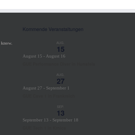
Kommende Veranstaltungen
AUG.
 know.
15
August 15
-
August 16
GUE Performance Diver in Hunsfels
AUG.
27
August 27
-
September 1
GUE Cave 1 in Frankreich
SEP.
13
September 13
-
September 18
GUE Tech 1 in Krnica