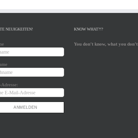
TE NEUIGKEITEN!
KNOW WHAT?!?
me
You don’t know, what you don’t
ame
-Adresse: