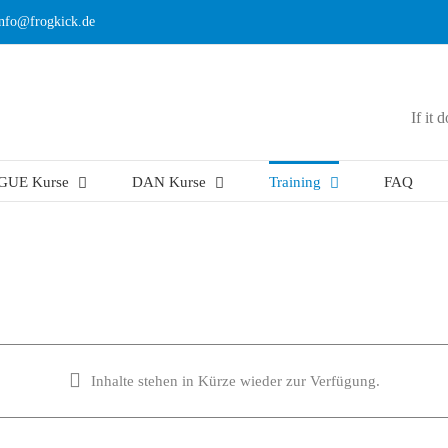
info@frogkick.de
If it 
GUE Kurse
DAN Kurse
Training
FAQ
Inhalte stehen in Kürze wieder zur Verfügung.