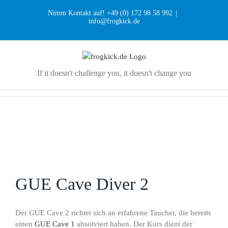
Zum
Nimm Kontakt auf! +49 (0) 172 98 58 992
|
Inhalt
info@frogkick.de
springen
If it doesn't challenge you, it doesn't change you
GUE Cave Diver 2
Der GUE Cave 2 richtet sich an erfahrene Taucher, die bereits
einen
GUE Cave 1
absolviert haben. Der Kurs dient der