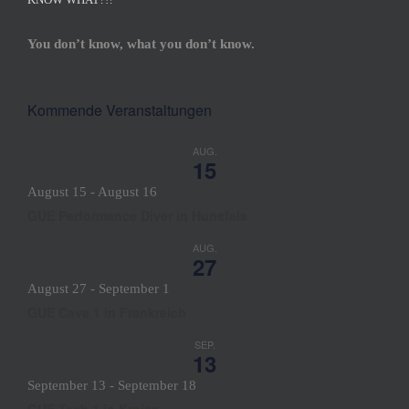
You don’t know, what you don’t know.
Kommende Veranstaltungen
AUG.
15
August 15
-
August 16
GUE Performance Diver in Hunsfels
AUG.
27
August 27
-
September 1
GUE Cave 1 in Frankreich
SEP.
13
September 13
-
September 18