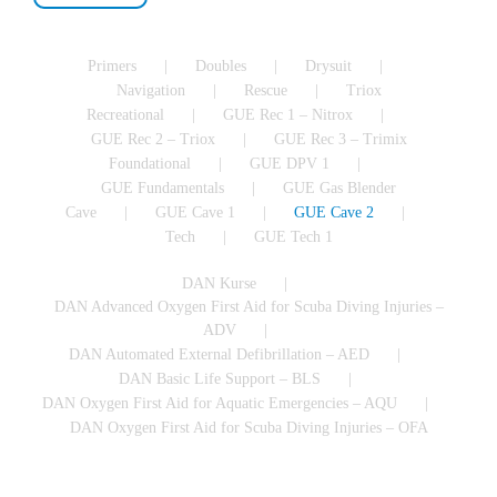
Primers
Doubles
Drysuit
Navigation
Rescue
Triox
Recreational
GUE Rec 1 – Nitrox
GUE Rec 2 – Triox
GUE Rec 3 – Trimix
Foundational
GUE DPV 1
GUE Fundamentals
GUE Gas Blender
Cave
GUE Cave 1
GUE Cave 2
Tech
GUE Tech 1
DAN Kurse
DAN Advanced Oxygen First Aid for Scuba Diving Injuries –
ADV
DAN Automated External Defibrillation – AED
DAN Basic Life Support – BLS
DAN Oxygen First Aid for Aquatic Emergencies – AQU
DAN Oxygen First Aid for Scuba Diving Injuries – OFA