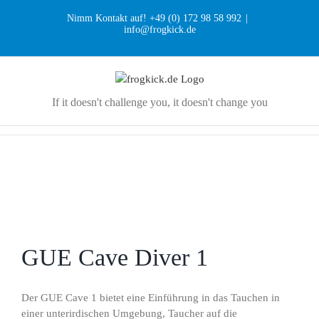
Zum
Nimm Kontakt auf! +49 (0) 172 98 58 992
|
Inhalt
info@frogkick.de
springen
If it doesn't challenge you, it doesn't change you
GUE Cave Diver 1
Der GUE Cave 1 bietet eine Einführung in das Tauchen in
einer unterirdischen Umgebung, Taucher auf die