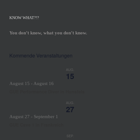
KNOW WHAT?!?
You don’t know, what you don’t know.
Kommende Veranstaltungen
AUG.
15
August 15
-
August 16
GUE Performance Diver in Hunsfels
AUG.
27
August 27
-
September 1
GUE Cave 1 in Frankreich
SEP.