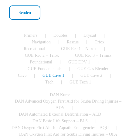
Primers
Doubles
Drysuit
Navigation
Rescue
Triox
Recreational
GUE Rec 1 – Nitrox
GUE Rec 2 – Triox
GUE Rec 3 – Trimix
Foundational
GUE DPV 1
GUE Fundamentals
GUE Gas Blender
Cave
GUE Cave 1
GUE Cave 2
Tech
GUE Tech 1
DAN Kurse
DAN Advanced Oxygen First Aid for Scuba Diving Injuries –
ADV
DAN Automated External Defibrillation – AED
DAN Basic Life Support – BLS
DAN Oxygen First Aid for Aquatic Emergencies – AQU
DAN Oxygen First Aid for Scuba Diving Injuries – OFA