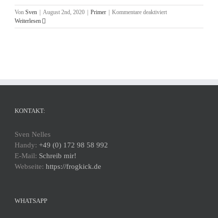
für
Von
Sven
|
August 2nd, 2020
|
Primer
|
Kommentare deaktiviert
Welche
Weiterlesen
zusätzliche
Ausrüstung
wird
bei
einem
GUE
Triox
Primer
benötigt?
KONTAKT:
Sven Nelles
Handy:
+49 (0) 172 98 58 992
E-Mail:
Schreib mir!
Webseite:
https://frogkick.de
WHATSAPP