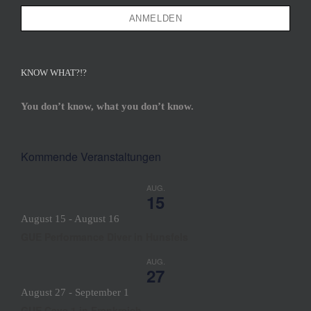
KNOW WHAT?!?
You don’t know, what you don’t know.
Kommende Veranstaltungen
AUG.
15
August 15
-
August 16
GUE Performance Diver in Hunsfels
AUG.
27
August 27
-
September 1
GUE Cave 1 in Frankreich