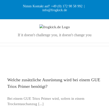
Zum
Nimm Kontakt auf! +49 (0) 172 98 58 992
|
Inhalt
info@frogkick.de
springen
If it doesn't challenge you, it doesn't change you
Welche zusätzliche Ausrüstung wird bei einem GUE
Triox Primer benötigt?
Bei einem GUE Triox Primer wird, sofern in einem
Trockentauchanzug [...]