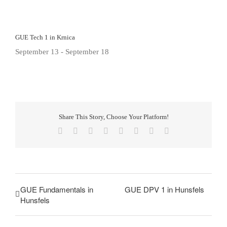
GUE Tech 1 in Krnica
September 13
-
September 18
Share This Story, Choose Your Platform!
Facebook
X
Reddit
LinkedIn
Tumblr
Pinterest
Vk
E-
Mail
GUE Fundamentals in
GUE DPV 1 in Hunsfels
Hunsfels