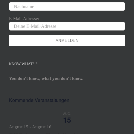
E-Mail-Adresse:
KNOW WHAT?!?
You don’t know, what you don’t know.
Kommende Veranstaltungen
AUG.
15
August 15
-
August 16