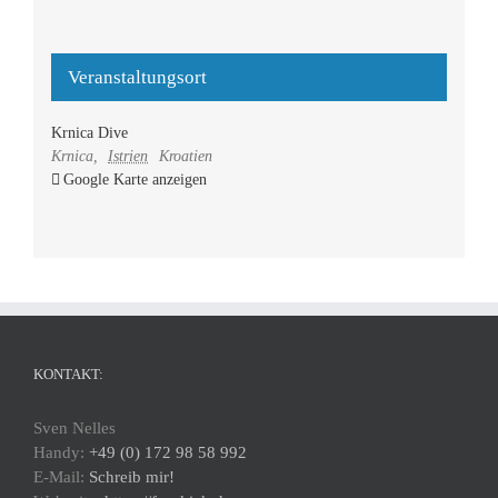
Veranstaltungsort
Krnica Dive
Krnica
,
Istrien
Kroatien
Google Karte anzeigen
KONTAKT:
Sven Nelles
Handy:
+49 (0) 172 98 58 992
E-Mail:
Schreib mir!