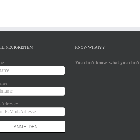
TE NEUIGKEITEN!
KNOW WHAT?!?
me
You don’t know, what you don’t
ame
-Adresse: