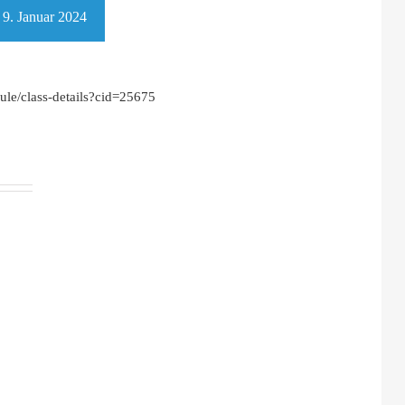
-
9. Januar 2024
ule/class-details?cid=25675