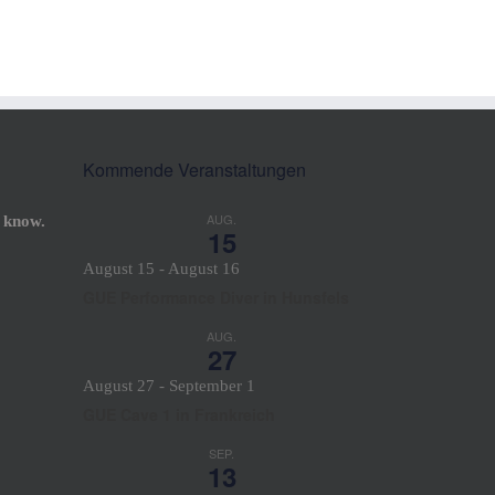
Kommende Veranstaltungen
AUG.
 know.
15
August 15
-
August 16
GUE Performance Diver in Hunsfels
AUG.
27
August 27
-
September 1
GUE Cave 1 in Frankreich
SEP.
13