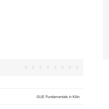
Facebook
X
Reddit
LinkedIn
Tumblr
Pinterest
Vk
E-
Mail
GUE Fundamentals in Köln