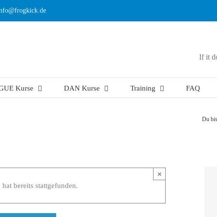
info@frogkick.de
If it 
GUE Kurse
DAN Kurse
Training
FAQ
Du bis
×
 hat bereits stattgefunden.