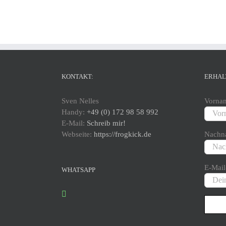
KONTAKT:
ERHAL
Sven Nelles
Vorna
Handy:
+49 (0) 172 98 58 992
E-Mail:
Schreib mir!
Webseite:
https://frogkick.de
Nachn
E-Mail
WHATSAPP