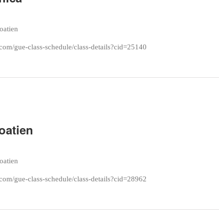
roatien
com/gue-class-schedule/class-details?cid=25140
oatien
roatien
com/gue-class-schedule/class-details?cid=28962