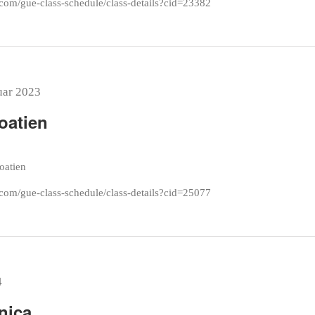
com/gue-class-schedule/class-details?cid=23382
uar 2023
oatien
roatien
com/gue-class-schedule/class-details?cid=25077
4
nica