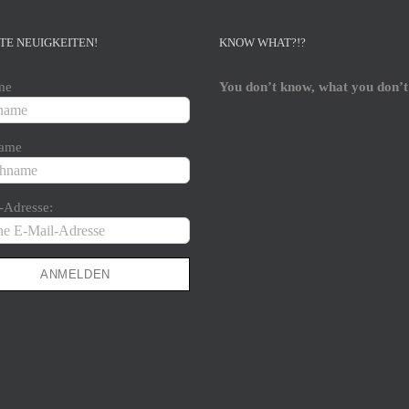
TE NEUIGKEITEN!
KNOW WHAT?!?
me
You don’t know, what you don’t
ame
-Adresse: