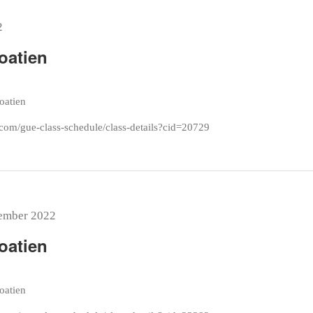
2
oatien
roatien
com/gue-class-schedule/class-details?cid=20729
tember 2022
oatien
roatien