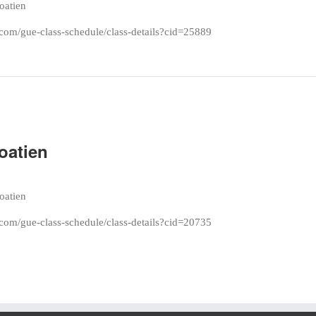
roatien
com/gue-class-schedule/class-details?cid=25889
oatien
roatien
com/gue-class-schedule/class-details?cid=20735