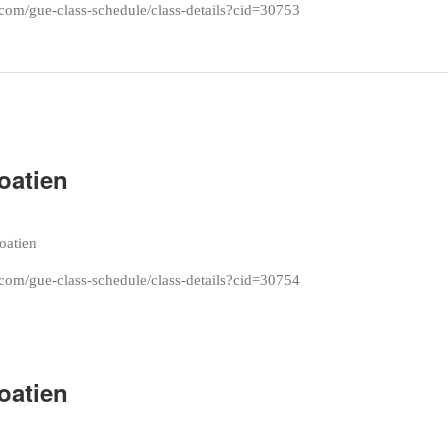
com/gue-class-schedule/class-details?cid=30753
oatien
roatien
com/gue-class-schedule/class-details?cid=30754
oatien