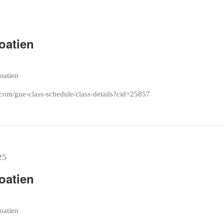
oatien
roatien
com/gue-class-schedule/class-details?cid=25857
25
oatien
roatien