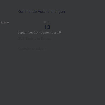
Kommende Veranstaltungen
SEP.
 know.
13
September 13
-
September 18
GUE Tech 1 in Krnica
Kalender anzeigen