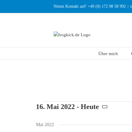
Zum
Nimm Kontakt auf! +49 (0) 172 98 58 992
|
Inhalt
springen
Über mich
Veranstaltungen
16. Mai 2022
 - 
Heute
Datum
wählen.
Mai 2022