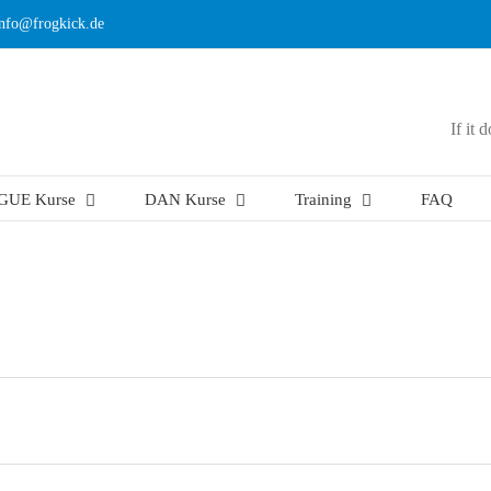
info@frogkick.de
If it 
GUE Kurse
DAN Kurse
Training
FAQ