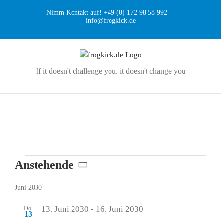
Zum
Nimm Kontakt auf! +49 (0) 172 98 58 992
|
Inhalt
info@frogkick.de
springen
If it doesn't challenge you, it doesn't change you
Veranstaltungen
Anstehende
Datum
Juni 2030
wählen.
13. Juni 2030
-
16. Juni 2030
Do.
13